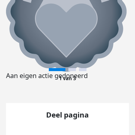
Aan eigen actie gedoneerd
1 van 3
Deel pagina