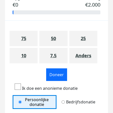
€0
€2.000
75
50
25
10
7.5
Anders
Doneer
Ik doe een anonieme donatie
Persoonlijke
Bedrijfsdonatie
donatie