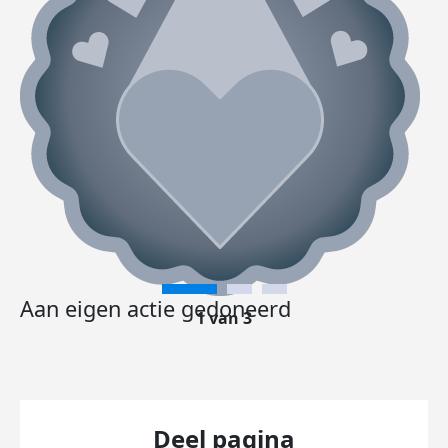
Aan eigen actie gedoneerd
1 van 3
Deel pagina