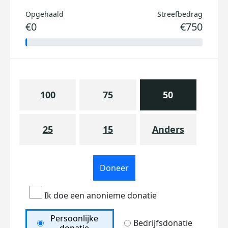
Opgehaald
Streefbedrag
€0
€750
100
75
50
25
15
Anders
Doneer
Ik doe een anonieme donatie
Persoonlijke
Bedrijfsdonatie
donatie