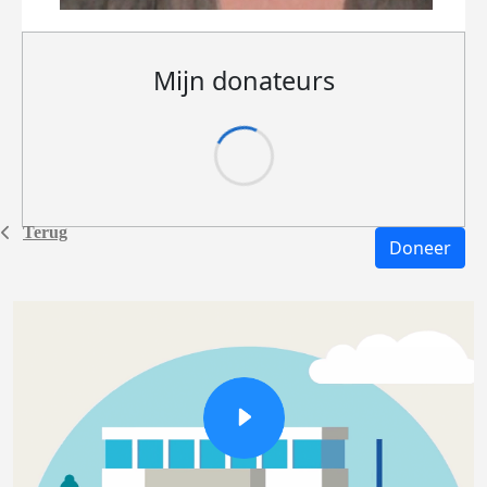
Mijn donateurs
Terug
Doneer