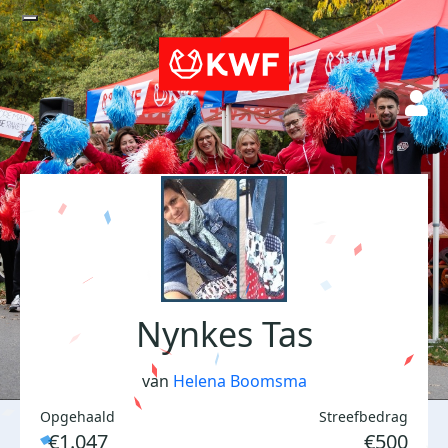
Nynkes Tas
van
Helena Boomsma
Opgehaald
Streefbedrag
€1.047
€500