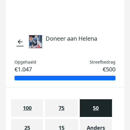
Doneer aan Helena
arrow_back
Opgehaald
Streefbedrag
€1.047
€500
100
75
50
25
15
Anders