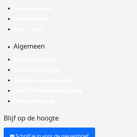
Actiematerialen
Evenementen
Kom in actie
Algemeen
Privacyverklaring
Cookie instellingen
Algemene voorwaarden
Over KWF Kankerbestrijding
Neem contact op
Blijf op de hoogte
Schrijf je in voor de nieuwsbrief