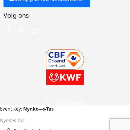
Volg ons
Event key:
Nynke---s-Tas
Nynkes Tas