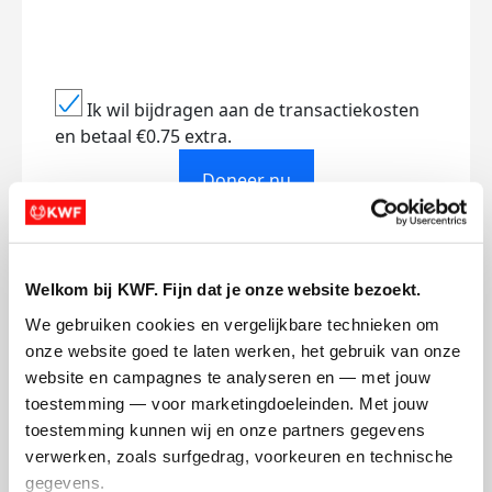
Ik wil bijdragen aan de transactiekosten
en betaal €0.75 extra.
Doneer nu
Welkom bij KWF. Fijn dat je onze website bezoekt.
Opgehaald
Streefbedrag
We gebruiken cookies en vergelijkbare technieken om 
€1.047
€500
onze website goed te laten werken, het gebruik van onze 
website en campagnes te analyseren en — met jouw 
toestemming — voor marketingdoeleinden. Met jouw 
Doneer
Word lid van mijn team
toestemming kunnen wij en onze partners gegevens 
verwerken, zoals surfgedrag, voorkeuren en technische 
Badges
gegevens.