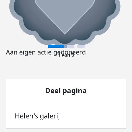
Aan eigen actie gedoneerd
1 van 3
Deel pagina
Helen's
galerij