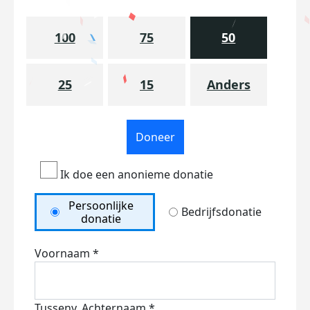
100
75
50
25
15
Anders
Doneer
Ik doe een anonieme donatie
Persoonlijke
Bedrijfsdonatie
donatie
Voornaam *
Tussenv.
Achternaam *