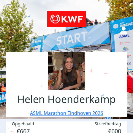
Helen Hoenderkamp
ASML Marathon Eindhoven 2026
Opgehaald
Streefbedrag
€667
€600