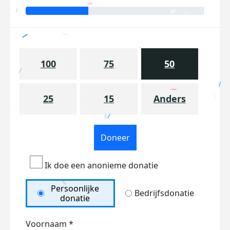
100
75
50
25
15
Anders
Doneer
Ik doe een anonieme donatie
Persoonlijke
Bedrijfsdonatie
donatie
Voornaam *