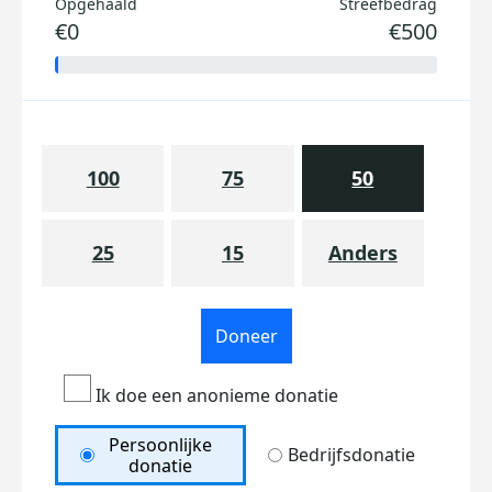
Opgehaald
Streefbedrag
€0
€500
100
75
50
25
15
Anders
Doneer
Ik doe een anonieme donatie
Persoonlijke
Bedrijfsdonatie
donatie