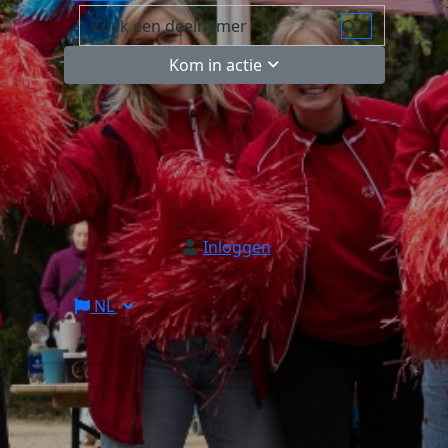
Kom in actie
Inloggen
NL