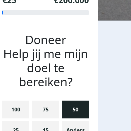
€25
€200.000
Doneer
Help jij me mijn
doel te
bereiken?
100
75
50
25
15
Anders