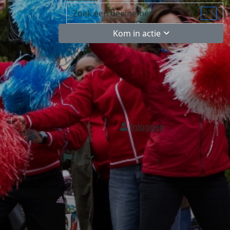
Kom in actie
Inloggen
NL