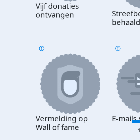
Vijf donaties
Streefb
ontvangen
behaal
Vermelding op
E-mails
Wall of fame
1