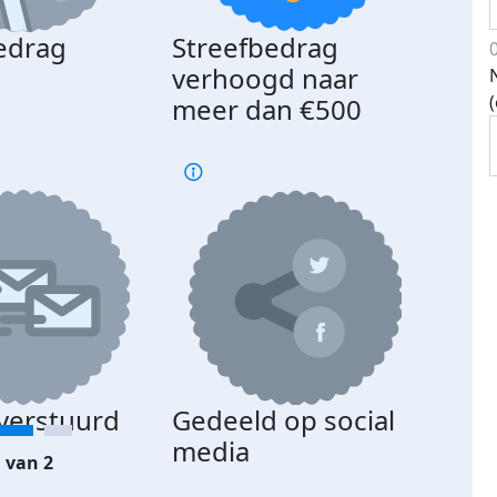
edrag
Streefbedrag
d
verhoogd naar
meer dan €500
 verstuurd
Gedeeld op social
media
 van 2