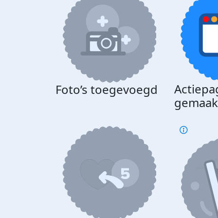
Actiepa
Foto’s toegevoegd
gemaak