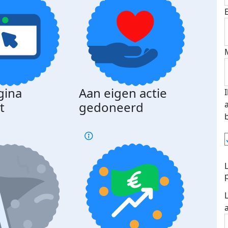
gina
Aan eigen actie
Dona
t
gedoneerd
beda