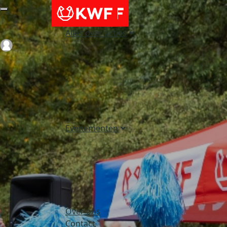
Alles over acties
Login
Evenementen
Over ons
Contact