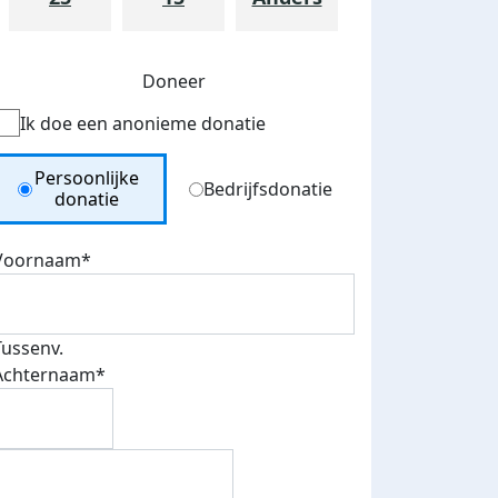
Doneer
Ik doe een anonieme donatie
Donation Type
Persoonlijke
Bedrijfsdonatie
donatie
Voornaam*
Tussenv.
Achternaam*