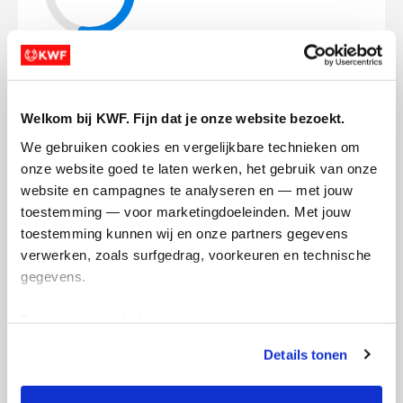
239
kms
Mijn afstandsdoel
450 kms
Welkom bij KWF. Fijn dat je onze website bezoekt.
We gebruiken cookies en vergelijkbare technieken om 
Herman's badges
onze website goed te laten werken, het gebruik van onze 
website en campagnes te analyseren en — met jouw 
toestemming — voor marketingdoeleinden. Met jouw 
toestemming kunnen wij en onze partners gegevens 
verwerken, zoals surfgedrag, voorkeuren en technische 
gegevens.
Deze gegevens helpen ons om campagnes te meten, 
prestaties te verbeteren en relevante KWF-content te 
Details tonen
tonen. Je kunt je toestemming op elk moment wijzigen of 
intrekken via Cookie instellingen onderaan de pagina. De 