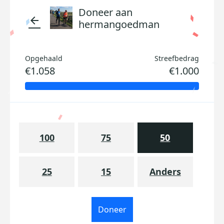
Doneer aan
arrow_back
hermangoedman
Opgehaald
Streefbedrag
€1.058
€1.000
100
75
50
25
15
Anders
Doneer