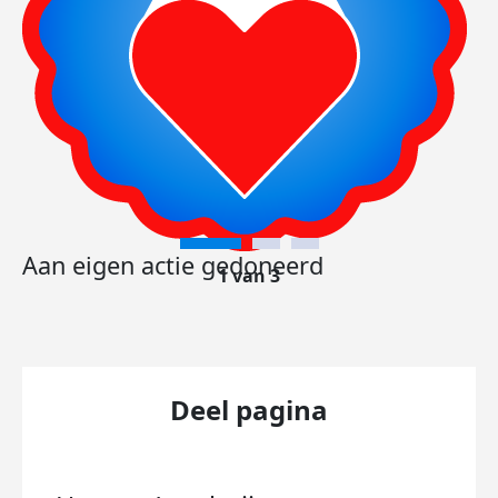
Aan eigen actie gedoneerd
1 van 3
Deel pagina