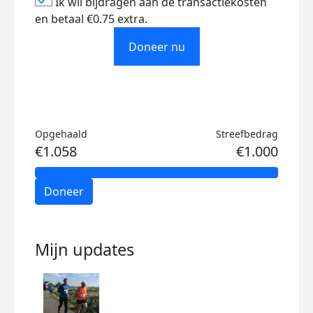
Ik wil bijdragen aan de transactiekosten
en betaal €0.75 extra.
Doneer nu
Opgehaald
Streefbedrag
€1.058
€1.000
Doneer
Mijn updates