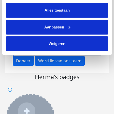
intrekken via Cookie instellingen onderaan de pagina. De 
Doneer nu
lijst met cookies is te vinden in het tabblad “details”.
Alles toestaan
Aanpassen
Opgehaald
Streefbedrag
Weigeren
€249
€200.000
Doneer
Word lid van ons team
Herma's badges