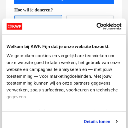
Welkom bij KWF. Fijn dat je onze website bezoekt.
Creditcard
We gebruiken cookies en vergelijkbare technieken om 
onze website goed te laten werken, het gebruik van onze 
Referentie
website en campagnes te analyseren en — met jouw 
toestemming — voor marketingdoeleinden. Met jouw 
toestemming kunnen wij en onze partners gegevens 
verwerken, zoals surfgedrag, voorkeuren en technische 
gegevens.
Deze gegevens helpen ons om campagnes te meten, 
prestaties te verbeteren en relevante KWF-content te 
Ik wil bijdragen aan de transactiekosten
Details tonen
tonen. Je kunt je toestemming op elk moment wijzigen of 
en betaal €0.75 extra.