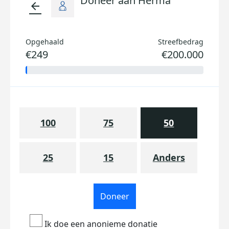
Doneer aan Herma
arrow_back
Opgehaald
Streefbedrag
€249
€200.000
100
75
50
25
15
Anders
Doneer
Ik doe een anonieme donatie