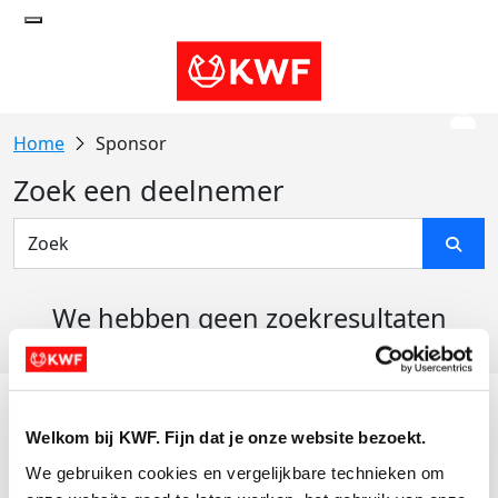
Sponsor
Zoek een deelnemer
We hebben geen zoekresultaten
gevonden
Acties
Welkom bij KWF. Fijn dat je onze website bezoekt.
Actiematerialen
We gebruiken cookies en vergelijkbare technieken om 
Evenementen