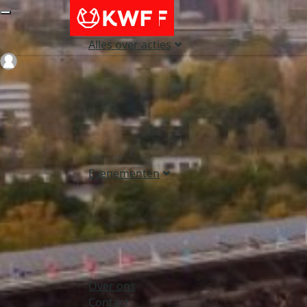
Alles over acties
Login
Evenementen
Over ons
Contact