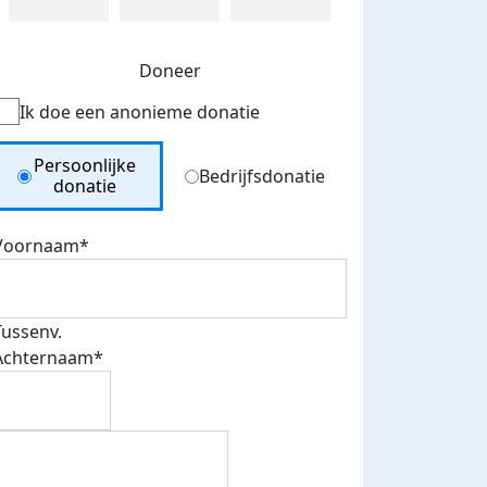
Doneer
Ik doe een anonieme donatie
Donation Type
Persoonlijke
Bedrijfsdonatie
donatie
Voornaam*
Tussenv.
Achternaam*