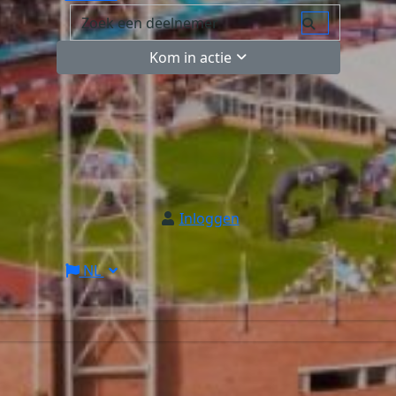
Kom in actie
Inloggen
NL