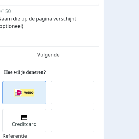
0/150
Streefbedrag verhoogd
Naam die op de pagina verschijnt
(optioneel)
Volgende
Creditcard
Referentie