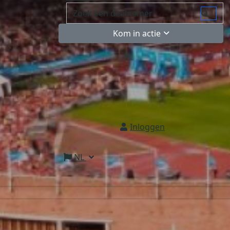
Kom in actie
Inloggen
NL