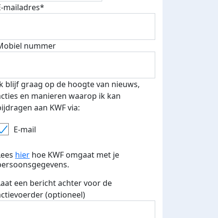
E-mailadres*
 euro opgehaald: t-shirt
E-mails verstuurd
iend
Mobiel nummer
Ik blijf graag op de hoogte van nieuws,
acties en manieren waarop ik kan
bijdragen aan KWF via:
E-mail
Lees
hier
hoe KWF omgaat met je
persoonsgegevens.
Laat een bericht achter voor de
actievoerder (optioneel)