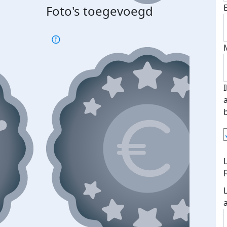
Foto's toegevoegd
€500
verd