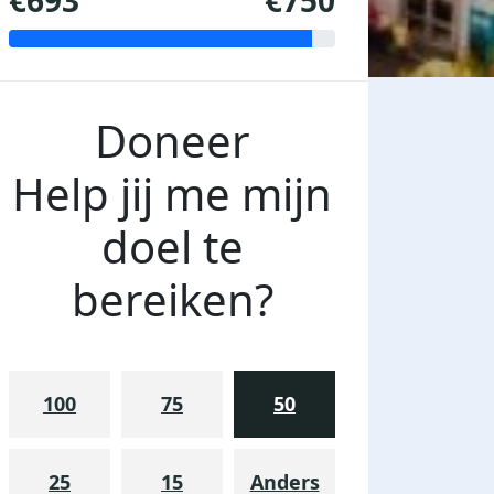
€693
€750
Doneer
Help jij me mijn
doel te
bereiken?
100
75
50
25
15
Anders