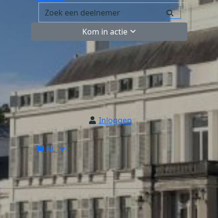
Kom in actie
Inloggen
NL