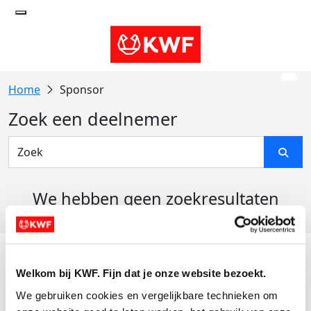
Sponsor
Zoek een deelnemer
We hebben geen zoekresultaten
gevonden
Acties
Welkom bij KWF. Fijn dat je onze website bezoekt.
Actiematerialen
We gebruiken cookies en vergelijkbare technieken om 
Evenementen