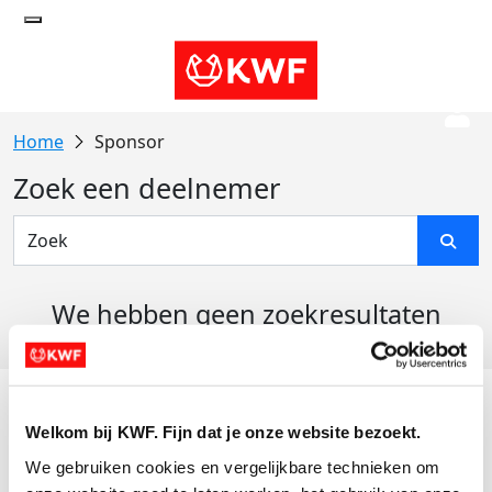
Sponsor
Zoek een deelnemer
We hebben geen zoekresultaten
gevonden
Acties
Welkom bij KWF. Fijn dat je onze website bezoekt.
Actiematerialen
We gebruiken cookies en vergelijkbare technieken om 
Evenementen