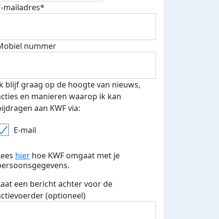
E-mailadres*
fondsenwerver
E-mails verstuurd
Mobiel nummer
Ik blijf graag op de hoogte van nieuws,
acties en manieren waarop ik kan
bijdragen aan KWF via:
E-mail
Lees
hier
hoe KWF omgaat met je
persoonsgegevens.
Laat een bericht achter voor de
actievoerder (optioneel)