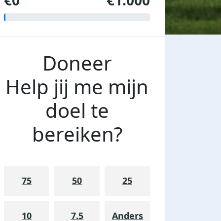
€0
€1.000
Doneer
Help jij me mijn
doel te
bereiken?
75
50
25
10
7.5
Anders