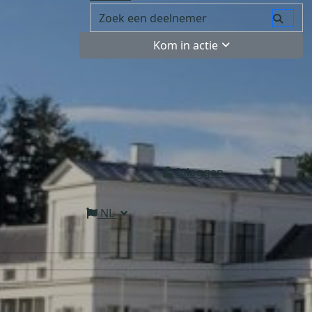
Kom in actie
Inloggen
NL