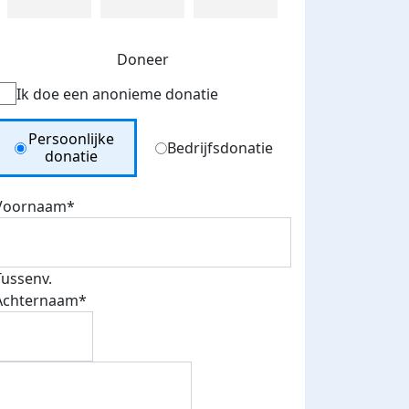
Doneer
Ik doe een anonieme donatie
Donation Type
Persoonlijke
Bedrijfsdonatie
donatie
Voornaam*
Tussenv.
Achternaam*