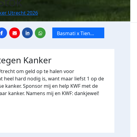
Stok
ker Utrecht 2026
Basmati x Tien
Mile van Utrecht
 tegen Kanker
Utrecht om geld op te halen voor
heel hard nodig is, want maar liefst 1 op de
se kanker. Sponsor mij en help KWF met de
naar kanker. Namens mij en KWF: dankjewel!