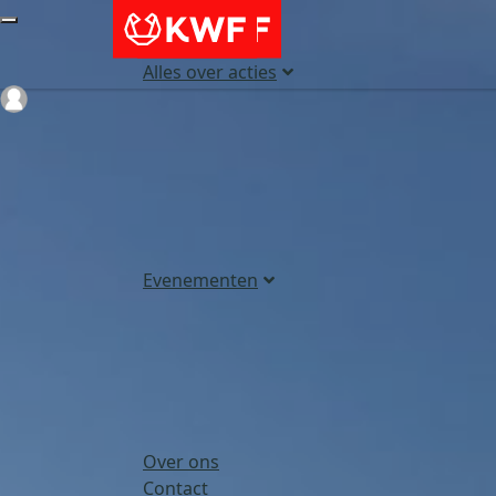
Alles over acties
Login
Evenementen
Over ons
Contact