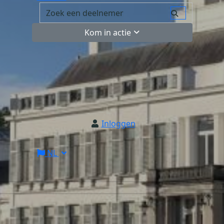
Kom in actie
Inloggen
NL