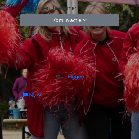
Kom in actie
Inloggen
NL