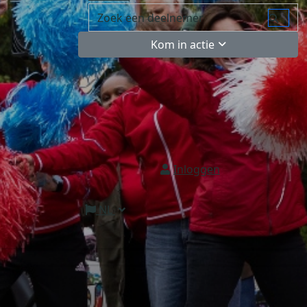
Kom in actie
Inloggen
NL