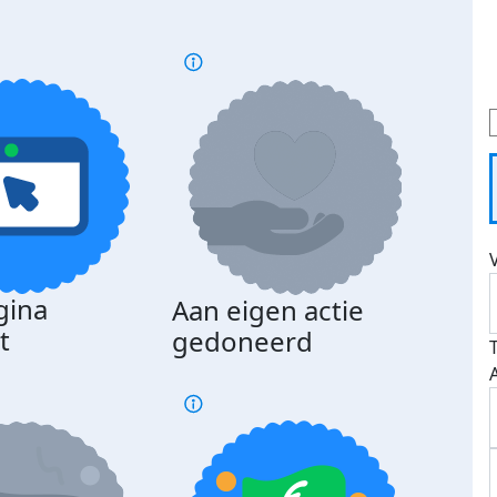
gina
Aan eigen actie
Dona
t
gedoneerd
beda