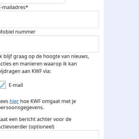
E-mailadres*
Mobiel nummer
Ik blijf graag op de hoogte van nieuws,
acties en manieren waarop ik kan
bijdragen aan KWF via:
E-mail
Lees
hier
hoe KWF omgaat met je
persoonsgegevens.
Laat een bericht achter voor de
actievoerder (optioneel)