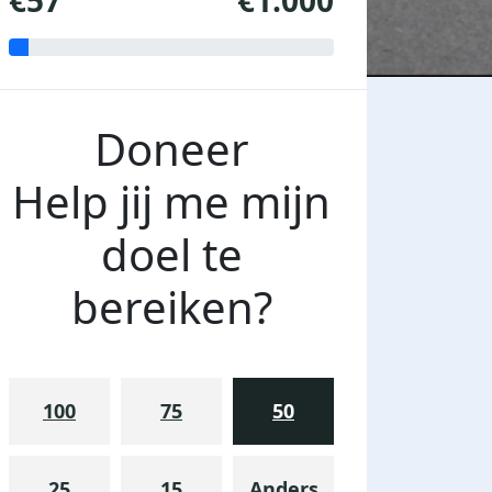
€57
€1.000
Doneer
Help jij me mijn
doel te
bereiken?
100
75
50
25
15
Anders