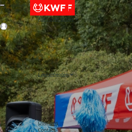
Alles over acties
Login
Evenementen
Over ons
Contact