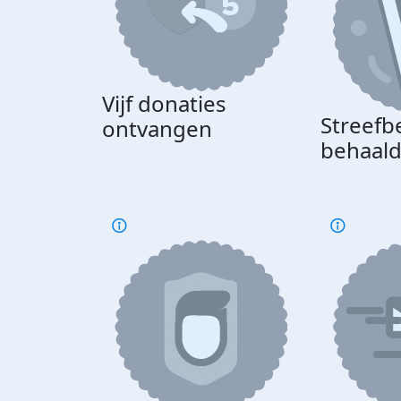
Vijf donaties
Streefb
ontvangen
behaal