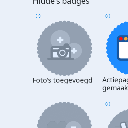
Hidde's badges
Actiepa
Foto’s toegevoegd
gemaak