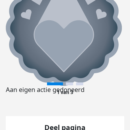
Aan eigen actie gedoneerd
1 van 3
Deel pagina