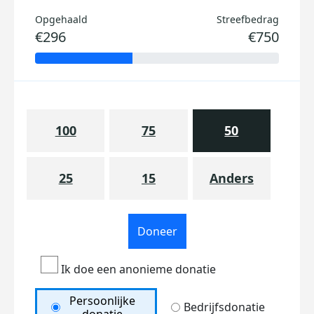
Opgehaald
Streefbedrag
€296
€750
100
75
50
25
15
Anders
Doneer
Ik doe een anonieme donatie
Persoonlijke
Bedrijfsdonatie
donatie