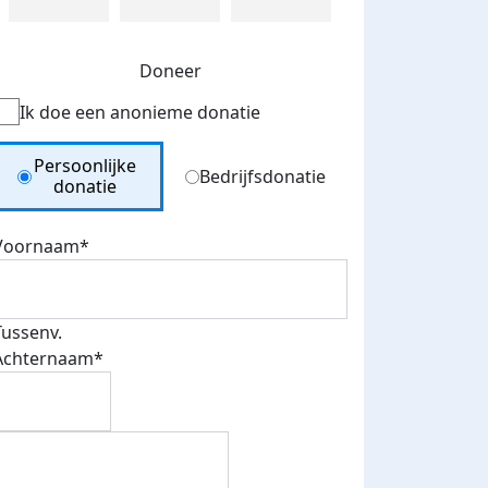
Doneer
Ik doe een anonieme donatie
Donation Type
Persoonlijke
Bedrijfsdonatie
donatie
Voornaam*
Tussenv.
Achternaam*