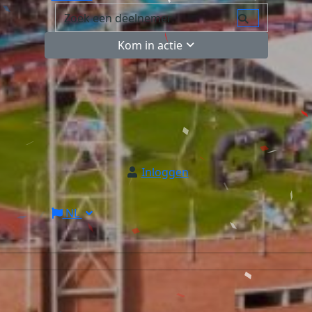
Kom in actie
Inloggen
NL