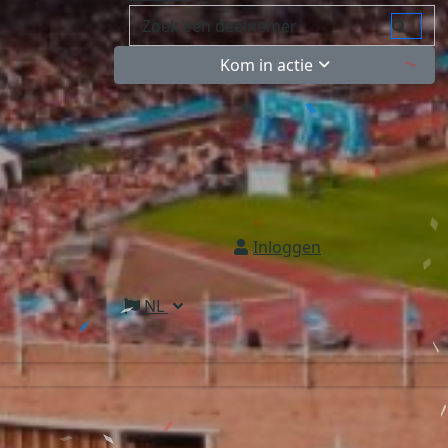
Kom in actie
Inloggen
NL