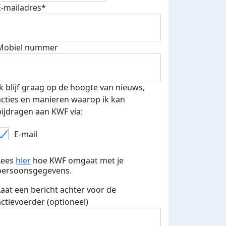
E-mailadres*
Mobiel nummer
Ik blijf graag op de hoogte van nieuws,
acties en manieren waarop ik kan
bijdragen aan KWF via:
E-mail
Lees
hier
hoe KWF omgaat met je
persoonsgegevens.
Laat een bericht achter voor de
actievoerder (optioneel)