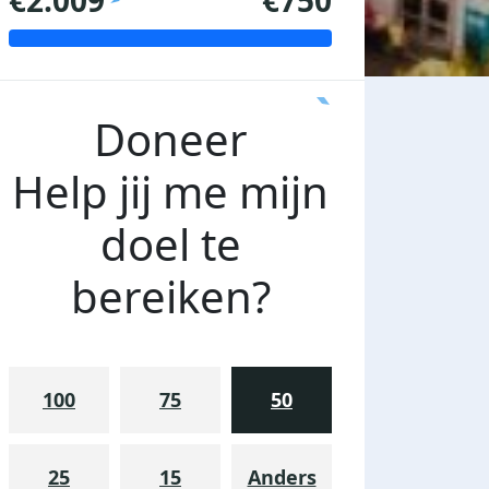
€2.009
€750
Doneer
Help jij me mijn
doel te
bereiken?
100
75
50
25
15
Anders