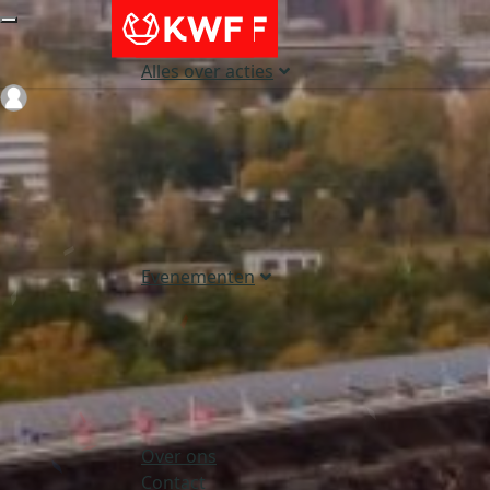
Alles over acties
Login
Evenementen
Over ons
Contact