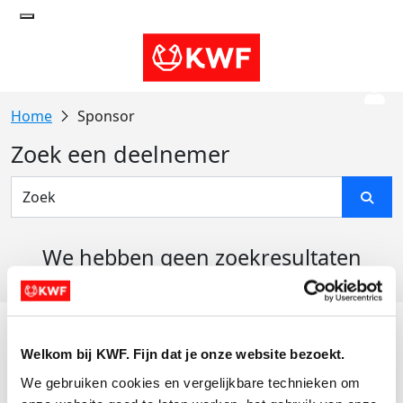
Sponsor
Zoek een deelnemer
We hebben geen zoekresultaten
gevonden
Acties
Welkom bij KWF. Fijn dat je onze website bezoekt.
Actiematerialen
We gebruiken cookies en vergelijkbare technieken om 
Evenementen