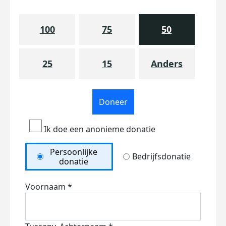
100
75
50
25
15
Anders
Doneer
Ik doe een anonieme donatie
Persoonlijke
Bedrijfsdonatie
donatie
Voornaam *