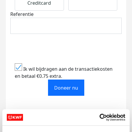
Creditcard
Referentie
Ik wil bijdragen aan de transactiekosten
en betaal €0.75 extra.
Doneer nu
Opgehaald
Streefbedrag
€984
€750