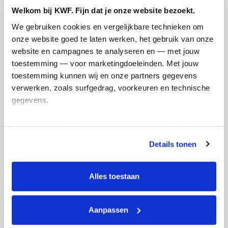
Welkom bij KWF. Fijn dat je onze website bezoekt.
We gebruiken cookies en vergelijkbare technieken om 
Doneer
onze website goed te laten werken, het gebruik van onze 
website en campagnes te analyseren en — met jouw 
Hilde's badges
toestemming — voor marketingdoeleinden. Met jouw 
toestemming kunnen wij en onze partners gegevens 
verwerken, zoals surfgedrag, voorkeuren en technische 
gegevens.
Deze gegevens helpen ons om campagnes te meten, 
prestaties te verbeteren en relevante KWF-content te 
Details tonen
tonen. Je kunt je toestemming op elk moment wijzigen of 
intrekken via Cookie instellingen onderaan de pagina. De 
lijst met cookies is te vinden in het tabblad “details”.
Alles toestaan
Aanpassen