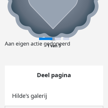
Aan eigen actie gedoneerd
1 van 3
Deel pagina
Hilde's
galerij