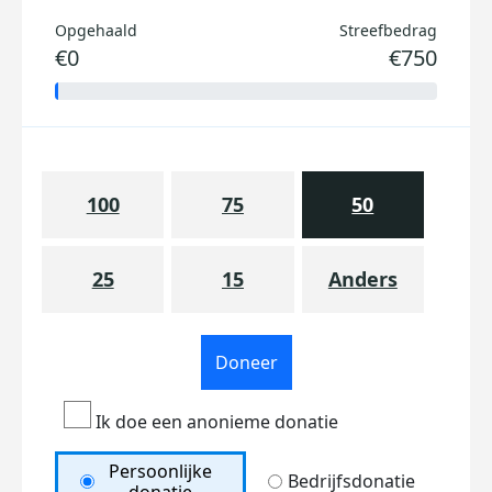
Opgehaald
Streefbedrag
€0
€750
100
75
50
25
15
Anders
Doneer
Ik doe een anonieme donatie
Persoonlijke
Bedrijfsdonatie
donatie