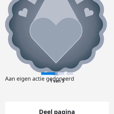
Aan eigen actie gedoneerd
1 van 3
Deel pagina