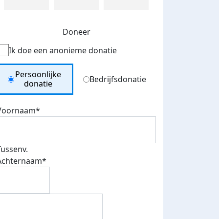
Doneer
Ik doe een anonieme donatie
Donation Type
Persoonlijke
Bedrijfsdonatie
donatie
Voornaam*
Tussenv.
Achternaam*