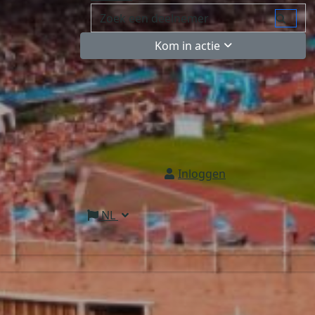
Kom in actie
Inloggen
NL