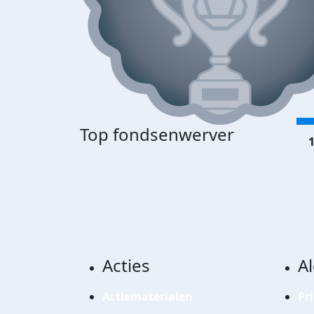
Top fondsenwerver
1
Acties
A
Actiematerialen
Pr