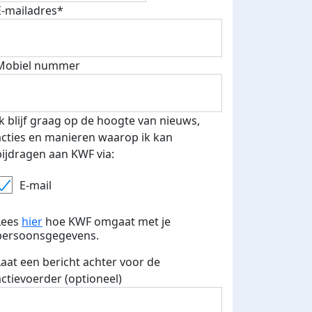
E-mailadres*
Mobiel nummer
 euro opgehaald: t-shirt
E-mails verstuurd
iend
Ik blijf graag op de hoogte van nieuws,
acties en manieren waarop ik kan
bijdragen aan KWF via:
E-mail
Lees
hier
hoe KWF omgaat met je
persoonsgegevens.
Laat een bericht achter voor de
actievoerder (optioneel)