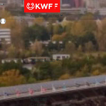
Alles over acties
Login
Evenementen
Over ons
Contact