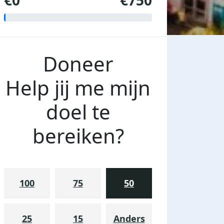
€0
€750
Doneer
Help jij me mijn
doel te
bereiken?
100
75
50
25
15
Anders