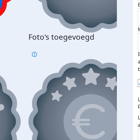
Foto's toegevoegd
€500
verd