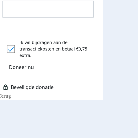
Ik wil bijdragen aan de
transactiekosten
en betaal €0,75
extra.
Donateurs bedankt
Doneer nu
Terug