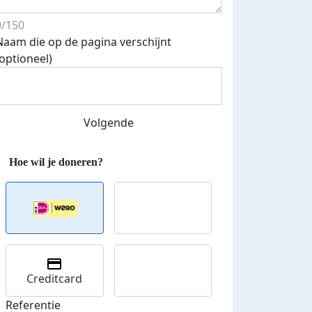
0/150
Naam die op de pagina verschijnt
(optioneel)
Streefbedrag verhoogd
Volgende
Creditcard
Referentie