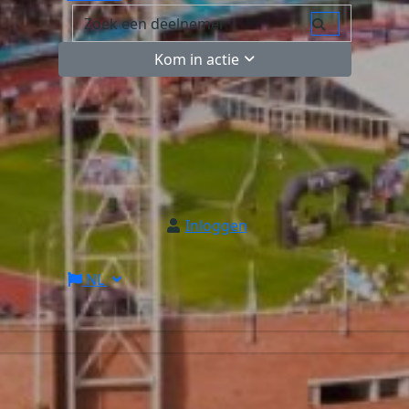
Kom in actie
Inloggen
NL