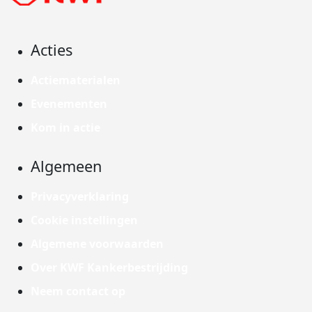
Acties
Actiematerialen
Evenementen
Kom in actie
Algemeen
Privacyverklaring
Cookie instellingen
Algemene voorwaarden
Over KWF Kankerbestrijding
Neem contact op