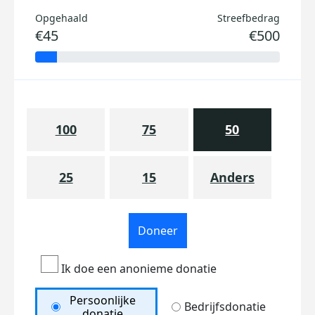
Opgehaald
Streefbedrag
€45
€500
100
75
50
25
15
Anders
Doneer
Ik doe een anonieme donatie
Persoonlijke
Bedrijfsdonatie
donatie