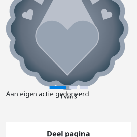
Aan eigen actie gedoneerd
1 van 3
Deel pagina