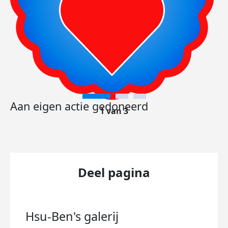
Aan eigen actie gedoneerd
1 van 3
Deel pagina
Hsu-Ben's
galerij