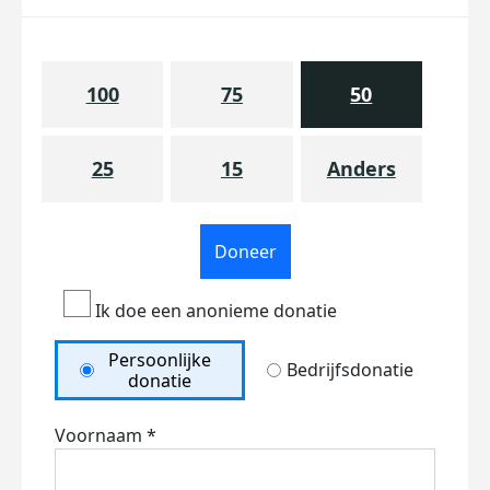
100
75
50
25
15
Anders
Doneer
Ik doe een anonieme donatie
Persoonlijke
Bedrijfsdonatie
donatie
Voornaam *