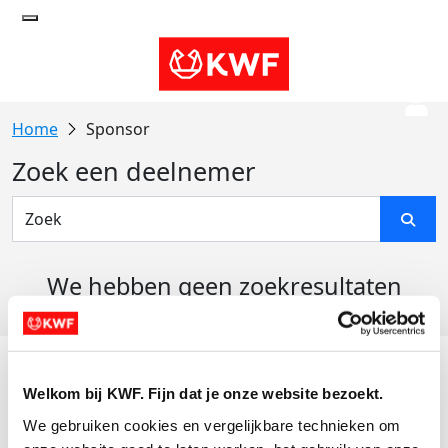
Sponsor
Zoek een deelnemer
We hebben geen zoekresultaten
gevonden
Acties
Welkom bij KWF. Fijn dat je onze website bezoekt.
Actiematerialen
We gebruiken cookies en vergelijkbare technieken om 
Evenementen