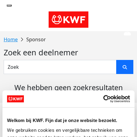
Sponsor
Zoek een deelnemer
We hebben geen zoekresultaten
gevonden
Acties
Welkom bij KWF. Fijn dat je onze website bezoekt.
Actiematerialen
We gebruiken cookies en vergelijkbare technieken om 
Evenementen