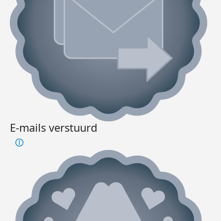
E-mails verstuurd