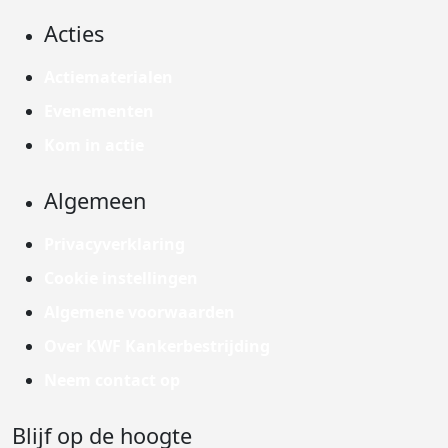
Acties
Actiematerialen
Evenementen
Kom in actie
Algemeen
Privacyverklaring
Cookie instellingen
Algemene voorwaarden
Over KWF Kankerbestrijding
Neem contact op
Blijf op de hoogte