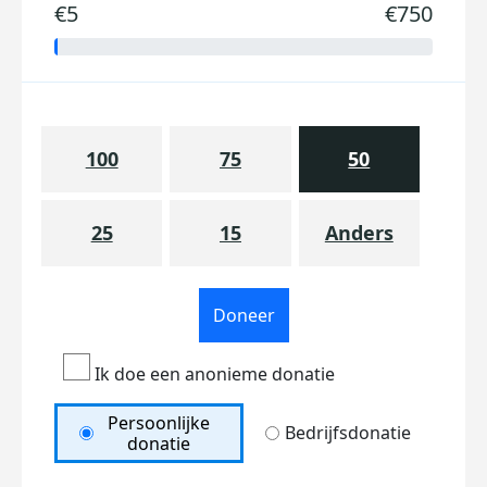
€5
€750
100
75
50
25
15
Anders
Doneer
Ik doe een anonieme donatie
Persoonlijke
Bedrijfsdonatie
donatie