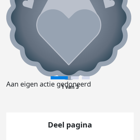
Aan eigen actie gedoneerd
1 van 3
Deel pagina