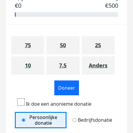
€0
€500
75
50
25
10
7.5
Anders
Doneer
Ik doe een anonieme donatie
Persoonlijke
Bedrijfsdonatie
donatie