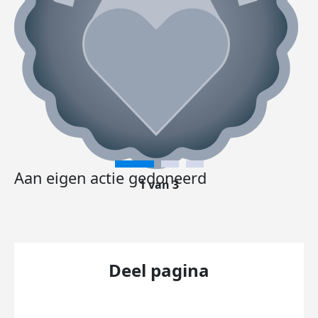
Aan eigen actie gedoneerd
1 van 3
Deel pagina