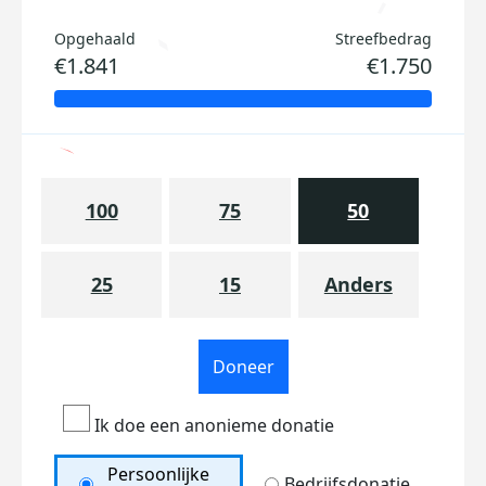
Opgehaald
Streefbedrag
€1.841
€1.750
100
75
50
25
15
Anders
Doneer
Ik doe een anonieme donatie
Persoonlijke
Bedrijfsdonatie