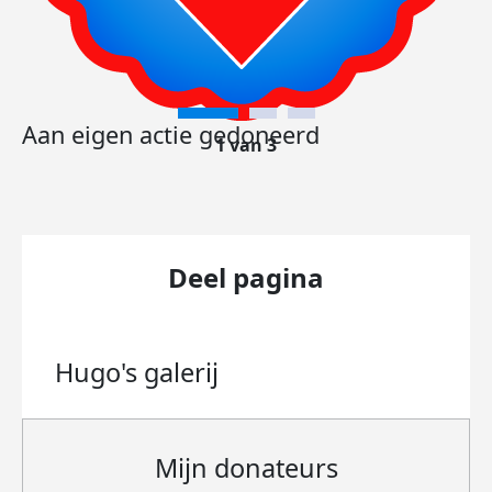
Aan eigen actie gedoneerd
1 van 3
Deel pagina
Hugo's
galerij
Mijn donateurs