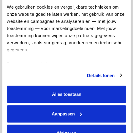
We gebruiken cookies en vergelijkbare technieken om 
onze website goed te laten werken, het gebruik van onze 
Hugo's badges
website en campagnes te analyseren en — met jouw 
toestemming — voor marketingdoeleinden. Met jouw 
toestemming kunnen wij en onze partners gegevens 
verwerken, zoals surfgedrag, voorkeuren en technische 
gegevens.
Deze gegevens helpen ons om campagnes te meten, 
prestaties te verbeteren en relevante KWF-content te 
Details tonen
tonen. Je kunt je toestemming op elk moment wijzigen of 
intrekken via Cookie instellingen onderaan de pagina. De 
lijst met cookies is te vinden in het tabblad “details”.
Alles toestaan
Aanpassen