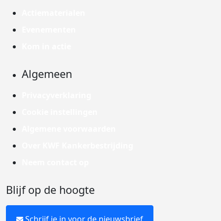
Actiematerialen
Evenementen
Kom in actie
Algemeen
Privacyverklaring
Cookie instellingen
Algemene voorwaarden
Over KWF Kankerbestrijding
Neem contact op
Blijf op de hoogte
Schrijf je in voor de nieuwsbrief