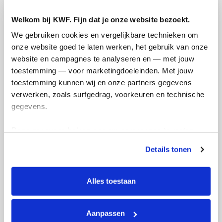
Opgehaald
Streefbedrag
€503
€1.000
Welkom bij KWF. Fijn dat je onze website bezoekt.
We gebruiken cookies en vergelijkbare technieken om 
Doneer
onze website goed te laten werken, het gebruik van onze 
website en campagnes te analyseren en — met jouw 
toestemming — voor marketingdoeleinden. Met jouw 
Huib's badges
toestemming kunnen wij en onze partners gegevens 
verwerken, zoals surfgedrag, voorkeuren en technische 
gegevens.
Deze gegevens helpen ons om campagnes te meten, 
prestaties te verbeteren en relevante KWF-content te 
Details tonen
tonen. Je kunt je toestemming op elk moment wijzigen of 
intrekken via Cookie instellingen onderaan de pagina. De 
lijst met cookies is te vinden in het tabblad “details”.
Alles toestaan
Aanpassen