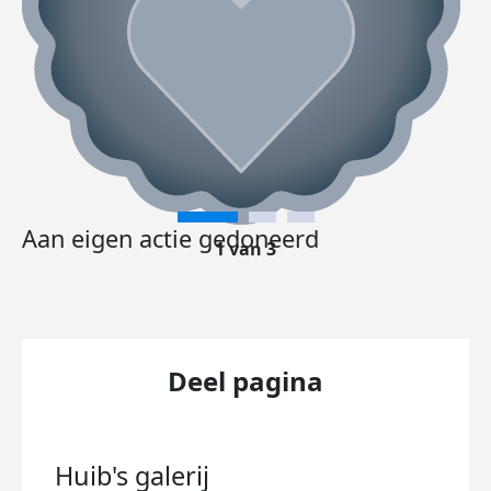
Aan eigen actie gedoneerd
1 van 3
Deel pagina
Huib's
galerij