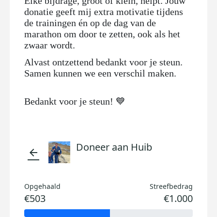
Elke bijdrage, groot of klein, helpt. Jouw
donatie geeft mij extra motivatie tijdens
de trainingen én op de dag van de
marathon om door te zetten, ook als het
zwaar wordt.
Alvast ontzettend bedankt voor je steun.
Samen kunnen we een verschil maken.
Bedankt voor je steun! 💙
Doneer aan Huib
arrow_back
Opgehaald
Streefbedrag
€503
€1.000