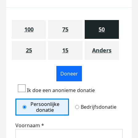
100
75
50
25
15
Anders
Doneer
Ik doe een anonieme donatie
Persoonlijke
Bedrijfsdonatie
donatie
Voornaam *