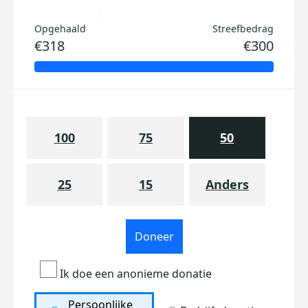
Opgehaald
Streefbedrag
€318
€300
100
75
50
25
15
Anders
Doneer
Ik doe een anonieme donatie
Persoonlijke