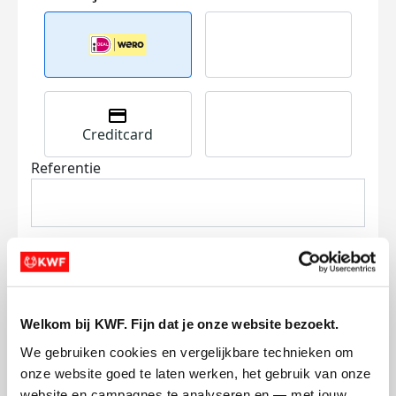
Creditcard
Referentie
Welkom bij KWF. Fijn dat je onze website bezoekt.
Ik wil bijdragen aan de transactiekosten
en betaal €0.75 extra.
We gebruiken cookies en vergelijkbare technieken om 
onze website goed te laten werken, het gebruik van onze 
Doneer nu
website en campagnes te analyseren en — met jouw 