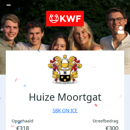
Huize Moortgat
SBK ON ICE
Opgehaald
Streefbedrag
€318
€300