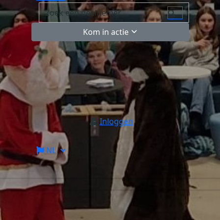
Kom in actie
Inloggen
NL