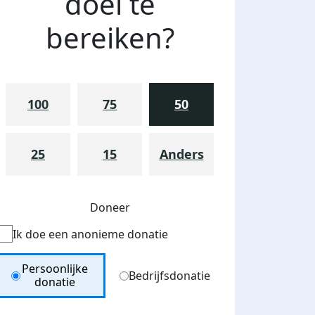
doel te
bereiken?
100
75
50
25
15
Anders
Doneer
Ik doe een anonieme donatie
Donation Type
Persoonlijke
Bedrijfsdonatie
donatie