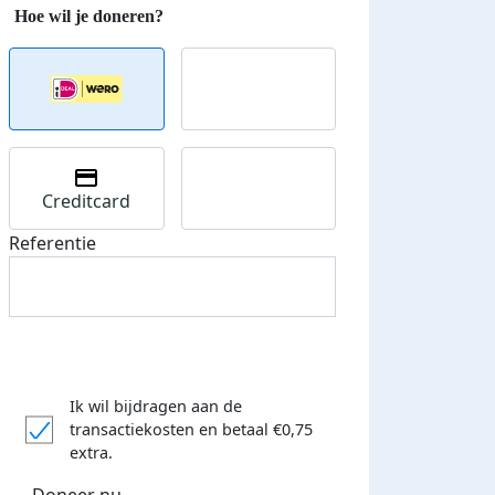
Huygens Lyceum.
Van dit geweldige bedrag kunnen we heel veel mensen bij 
mee maken!
Deel op
Creditcard
Referentie
Ik wil bijdragen aan de
transactiekosten
en betaal €0,75
extra.
Doneer nu