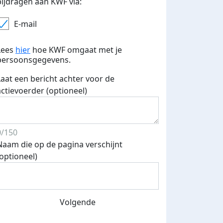
bijdragen aan KWF via:
E-mail
Lees
hier
hoe KWF omgaat met je
persoonsgegevens.
Laat een bericht achter voor de
actievoerder (optioneel)
0/150
Naam die op de pagina verschijnt
(optioneel)
Volgende
Heel veel dank aan alle leerlingen, leraren en docenten v