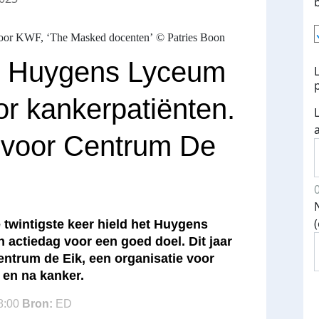
or KWF, ‘The Masked docenten’ © Patries Boon
n Huygens Lyceum
oor kankerpatiënten.
 voor Centrum De
twintigste keer hield het Huygens
actiedag voor een goed doel. Dit jaar
ntrum de Eik, een organisatie voor
 en na kanker.
18:00
Bron:
ED