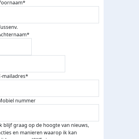
Voornaam*
Tussenv.
Achternaam*
E-mailadres*
Mobiel nummer
dinsdag 5 december 2023
Ik blijf graag op de hoogte van nieuws,
acties en manieren waarop ik kan