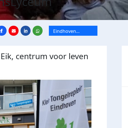
nsLyceum
Eindhoven
Centrum De Eik
 Eik, centrum voor leven