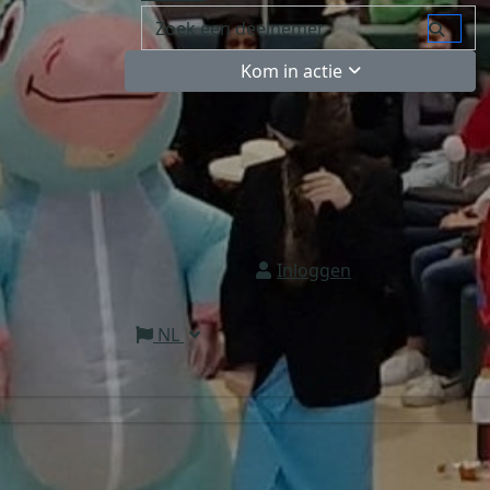
Kom in actie
Inloggen
NL