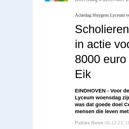
Actiedag Huygens Lyceum vo
Scholiere
in actie v
8000 euro
Eik
EINDHOVEN - Voor de 
Lyceum woensdag zijn 
was dat goede doel Ce
mensen die leven met
Patries Boon
06-12-23, 