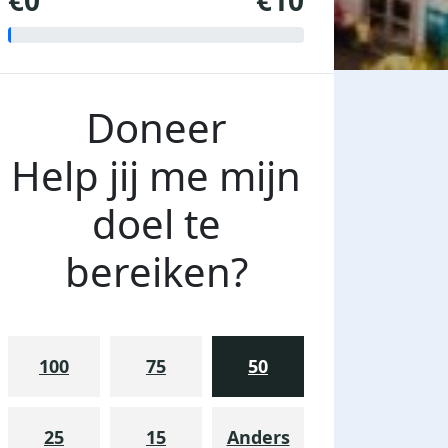
€0
€10
Doneer
Help jij me mijn
doel te
bereiken?
100
75
50
25
15
Anders