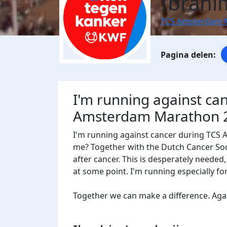
Ibrahi
TCS Amsterdam 
I'm running against ca
Amsterdam Marathon 
I'm running against cancer during TCS
me? Together with the Dutch Cancer Socie
after cancer. This is desperately needed
at some point. I'm running especially f
Together we can make a difference. Agains