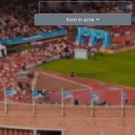
Kom in actie
Inloggen
NL