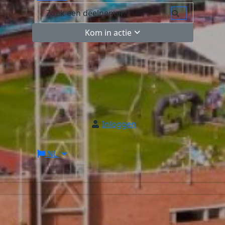
Kom in actie
Inloggen
NL