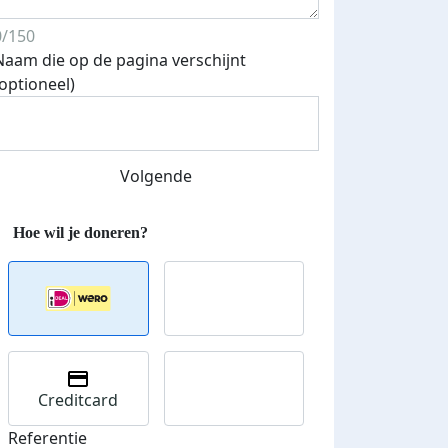
0/150
Naam die op de pagina verschijnt
(optioneel)
Streefbedrag verhoogd
Volgende
Creditcard
Referentie