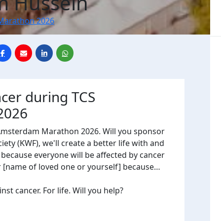
m Hussein
Marathon 2026
ncer during TCS
2026
 Amsterdam Marathon 2026. Will you sponsor
ty (KWF), we'll create a better life with and
, because everyone will be affected by cancer
or [name of loved one or yourself] because…
t cancer. For life. Will you help?