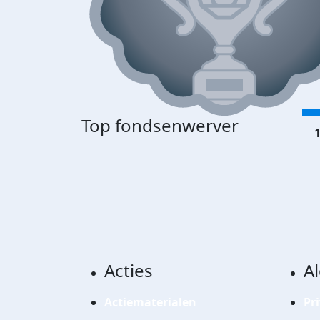
Top fondsenwerver
1
Acties
A
Actiematerialen
Pr