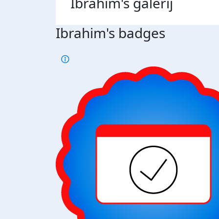
Ibrahim's
galerij
Ibrahim's badges