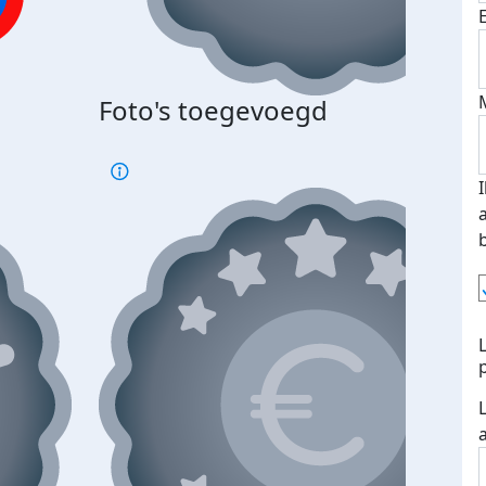
Foto's toegevoegd
€500
verd