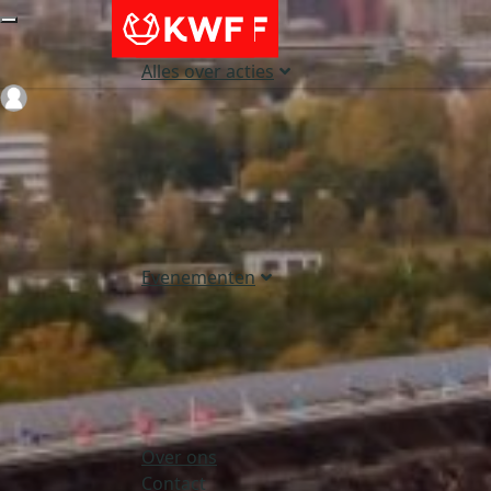
Alles over acties
Login
Evenementen
Over ons
Contact