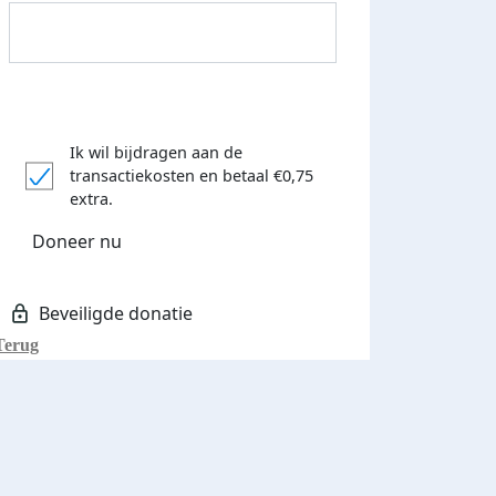
Ik wil bijdragen aan de
transactiekosten
en betaal €0,75
Donateurs bedankt
extra.
Doneer nu
Terug