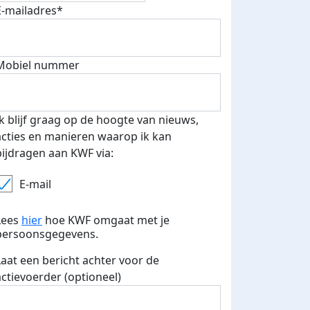
E-mailadres*
Mobiel nummer
 euro opgehaald: t-shirt
E-mails verstuurd
iend
Ik blijf graag op de hoogte van nieuws,
acties en manieren waarop ik kan
bijdragen aan KWF via:
E-mail
Lees
hier
hoe KWF omgaat met je
persoonsgegevens.
Laat een bericht achter voor de
actievoerder (optioneel)