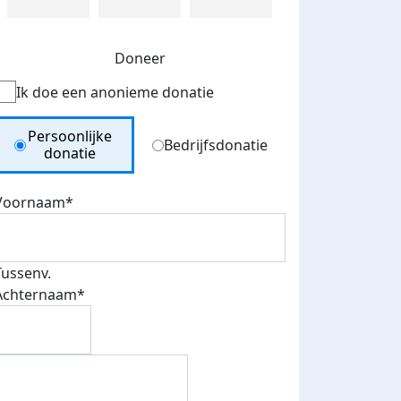
Doneer
Ik doe een anonieme donatie
Donation Type
Persoonlijke
Bedrijfsdonatie
donatie
Voornaam*
Tussenv.
Achternaam*