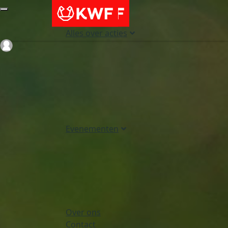
Alles over acties
Login
Evenementen
Over ons
Contact