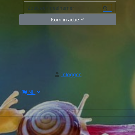
Kom in actie
Inloggen
NL