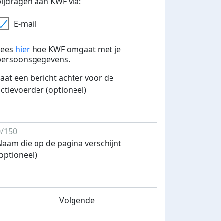
bijdragen aan KWF via:
E-mail
Lees
hier
hoe KWF omgaat met je
persoonsgegevens.
Laat een bericht achter voor de
actievoerder (optioneel)
0/150
Naam die op de pagina verschijnt
(optioneel)
Volgende