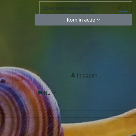
Kom in actie
Inloggen
NL