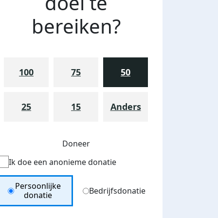
doel te
bereiken?
100
75
50
25
15
Anders
Doneer
Ik doe een anonieme donatie
Donation Type
Persoonlijke
Bedrijfsdonatie
donatie