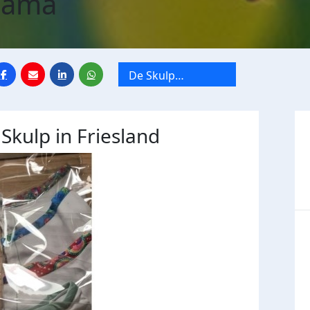
lama
De Skulp
Friesland,
centrum voor
leven met kanker,
 Skulp in Friesland
met locaties in
Heerenveen,
Drachten, Sneek
en Leeuwarden