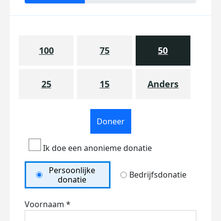
100
75
50
25
15
Anders
Doneer
Ik doe een anonieme donatie
Persoonlijke
Bedrijfsdonatie
donatie
Voornaam *