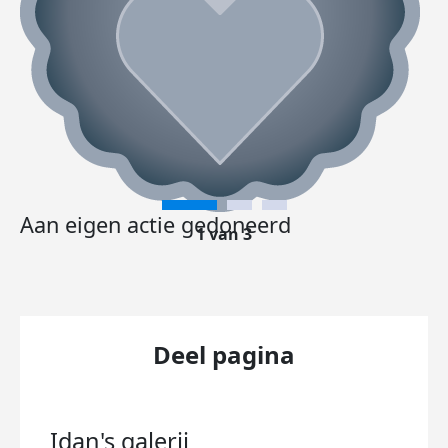
Aan eigen actie gedoneerd
1 van 3
Deel pagina
Idan's
galerij