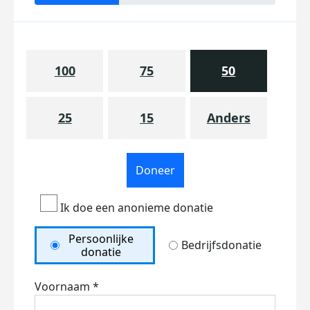
100
75
50
25
15
Anders
Doneer
Ik doe een anonieme donatie
Persoonlijke
Bedrijfsdonatie
donatie
Voornaam *