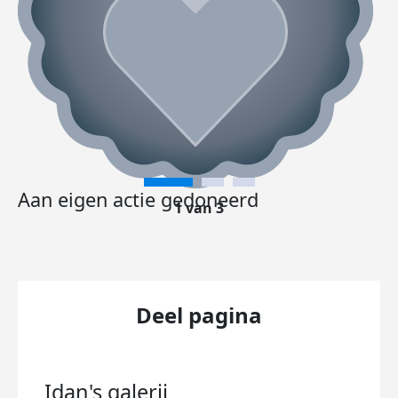
Aan eigen actie gedoneerd
1 van 3
Deel pagina
Idan's
galerij