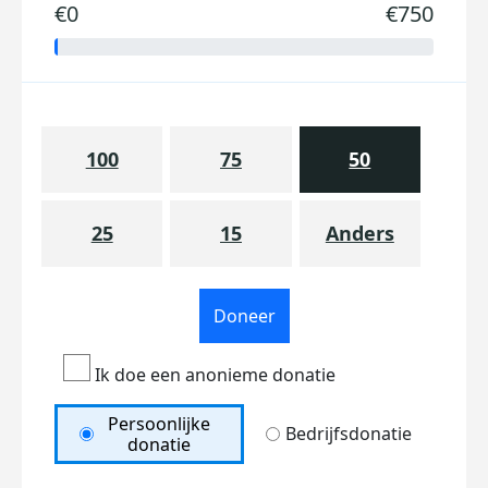
€0
€750
100
75
50
25
15
Anders
Doneer
Ik doe een anonieme donatie
Persoonlijke
Bedrijfsdonatie
donatie