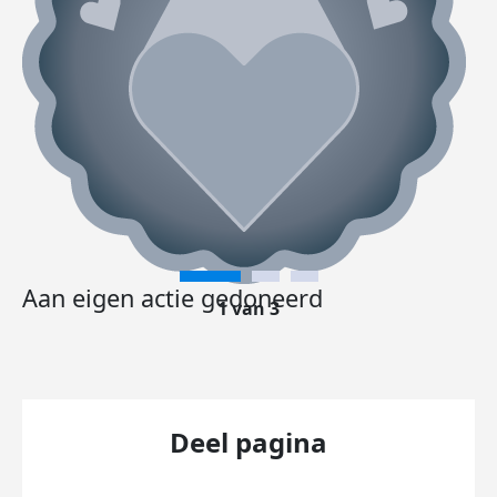
Aan eigen actie gedoneerd
1 van 3
Deel pagina