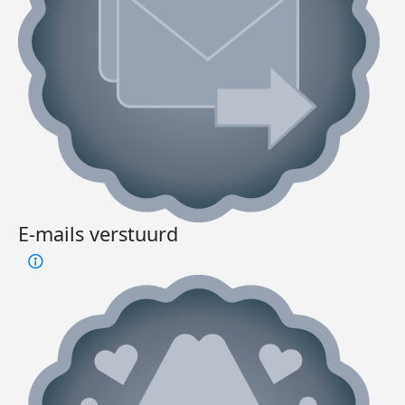
E-mails verstuurd