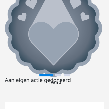
Aan eigen actie gedoneerd
1 van 3