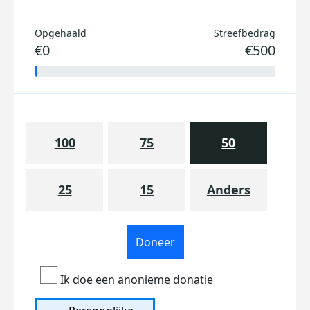
Opgehaald
Streefbedrag
€0
€500
100
75
50
25
15
Anders
Doneer
Ik doe een anonieme donatie