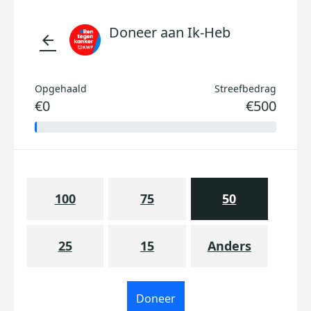
Doneer aan Ik-Heb
arrow_back
Opgehaald
Streefbedrag
€0
€500
100
75
50
25
15
Anders
Doneer