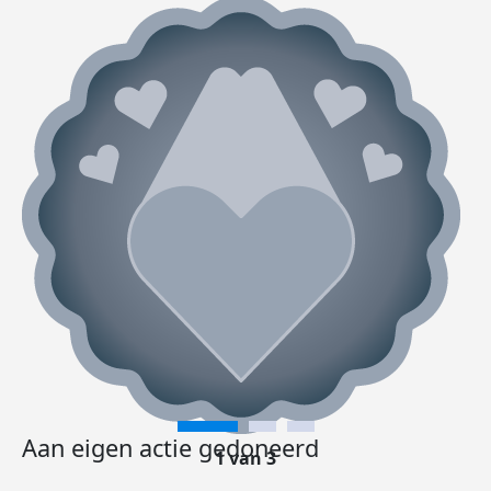
Aan eigen actie gedoneerd
1 van 3