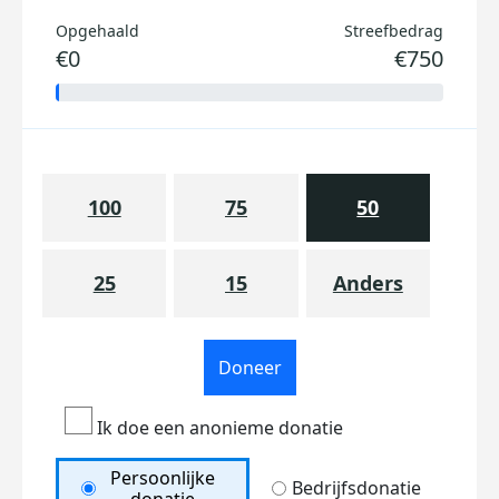
Opgehaald
Streefbedrag
€0
€750
100
75
50
25
15
Anders
Doneer
Ik doe een anonieme donatie
Persoonlijke
Bedrijfsdonatie
donatie