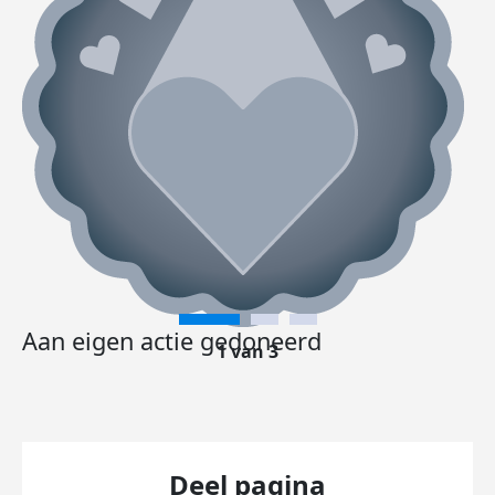
Aan eigen actie gedoneerd
1 van 3
Deel pagina