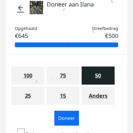
Doneer aan Ilana
arrow_back
Opgehaald
Streefbedrag
€645
€500
100
75
50
25
15
Anders
Doneer