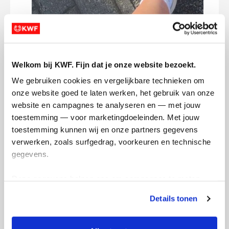
Deel op
Welkom bij KWF. Fijn dat je onze website bezoekt.
We gebruiken cookies en vergelijkbare technieken om 
Ilana's badges
onze website goed te laten werken, het gebruik van onze 
website en campagnes te analyseren en — met jouw 
toestemming — voor marketingdoeleinden. Met jouw 
toestemming kunnen wij en onze partners gegevens 
verwerken, zoals surfgedrag, voorkeuren en technische 
gegevens.
Deze gegevens helpen ons om campagnes te meten, 
prestaties te verbeteren en relevante KWF-content te 
Details tonen
tonen. Je kunt je toestemming op elk moment wijzigen of 
intrekken via Cookie instellingen onderaan de pagina. De 
lijst met cookies is te vinden in het tabblad “details”.