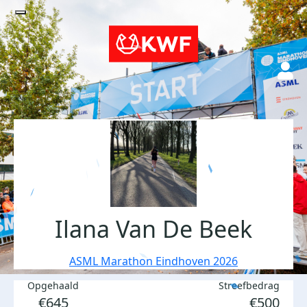
Ilana Van De Beek
ASML Marathon Eindhoven 2026
Opgehaald
Streefbedrag
€645
€500