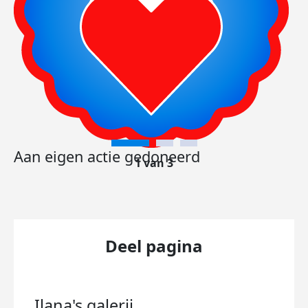
Aan eigen actie gedoneerd
1 van 3
Deel pagina
Ilana's
galerij