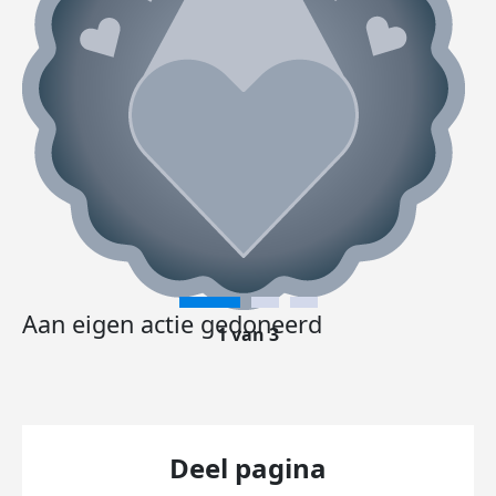
Aan eigen actie gedoneerd
1 van 3
Deel pagina