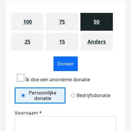
100
75
50
25
15
Anders
Doneer
Ik doe een anonieme donatie
Persoonlijke
Bedrijfsdonatie
donatie
Voornaam *