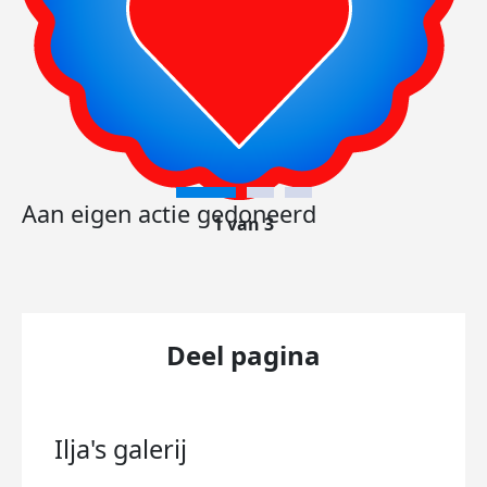
Aan eigen actie gedoneerd
1 van 3
Deel pagina
Ilja's
galerij