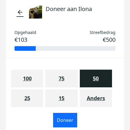
Doneer aan Ilona
arrow_back
Opgehaald
Streefbedrag
€103
€500
100
75
50
25
15
Anders
Doneer