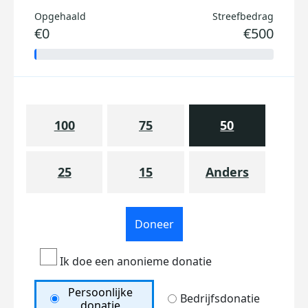
Opgehaald
Streefbedrag
€0
€500
100
75
50
25
15
Anders
Doneer
Ik doe een anonieme donatie
Persoonlijke
Bedrijfsdonatie
donatie