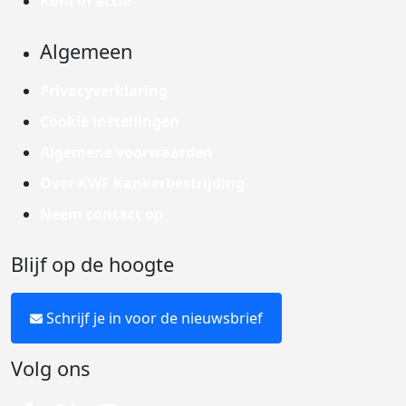
Kom in actie
Algemeen
Privacyverklaring
Cookie instellingen
Algemene voorwaarden
Over KWF Kankerbestrijding
Neem contact op
Blijf op de hoogte
Schrijf je in voor de nieuwsbrief
Volg ons