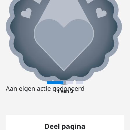
Aan eigen actie gedoneerd
1 van 3
Deel pagina