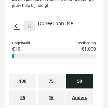
jouw hulp bij nodig!
Doneer aan Ilse
arrow_back
Opgehaald
Streefbedrag
€16
€1.000
100
75
50
25
15
Anders