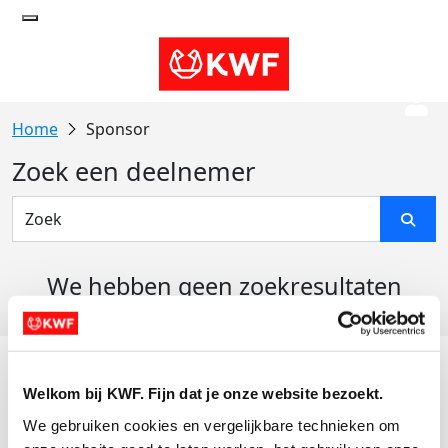
Sponsor
Zoek een deelnemer
We hebben geen zoekresultaten
gevonden
Acties
Welkom bij KWF. Fijn dat je onze website bezoekt.
Actiematerialen
We gebruiken cookies en vergelijkbare technieken om 
Evenementen