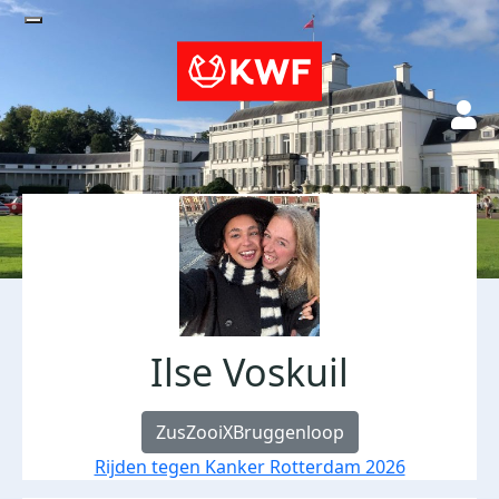
Ilse Voskuil
ZusZooiXBruggenloop
Rijden tegen Kanker Rotterdam 2026