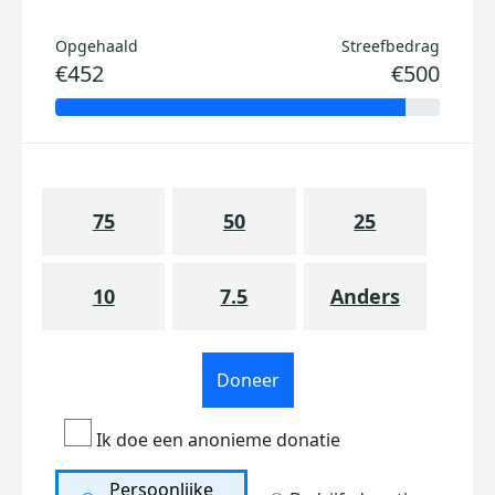
Opgehaald
Streefbedrag
€452
€500
75
50
25
10
7.5
Anders
Doneer
Ik doe een anonieme donatie
Persoonlijke