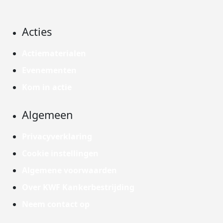
Acties
Actiematerialen
Evenementen
Kom in actie
Algemeen
Privacyverklaring
Cookie instellingen
Algemene voorwaarden
Over KWF Kankerbestrijding
Neem contact op