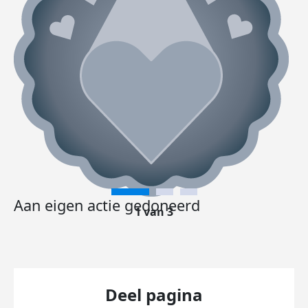
Aan eigen actie gedoneerd
1 van 3
Deel pagina