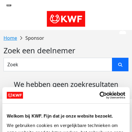
Sponsor
Zoek een deelnemer
We hebben geen zoekresultaten
gevonden
Acties
Welkom bij KWF. Fijn dat je onze website bezoekt.
Actiematerialen
We gebruiken cookies en vergelijkbare technieken om 
Evenementen