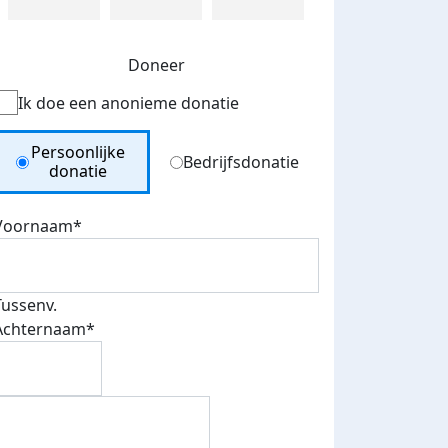
Doneer
Ik doe een anonieme donatie
Donation Type
Persoonlijke
Bedrijfsdonatie
donatie
Voornaam*
Tussenv.
Achternaam*