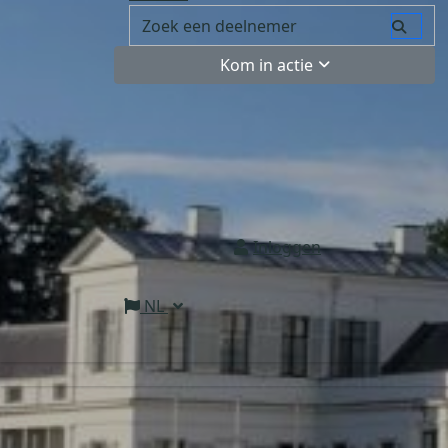
Kom in actie
Inloggen
NL