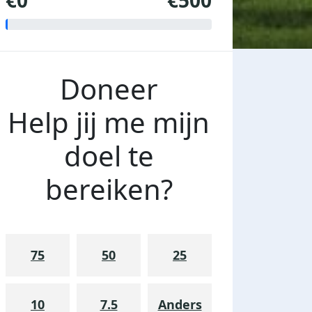
€0
€500
Doneer
Help jij me mijn
doel te
bereiken?
75
50
25
10
7.5
Anders