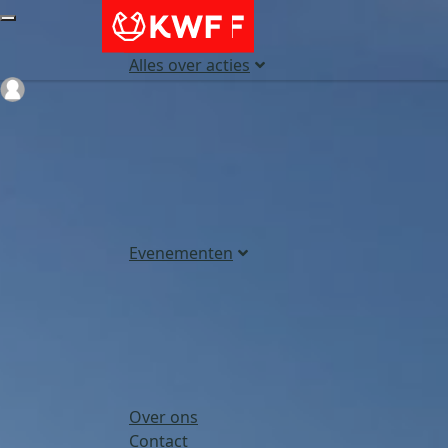
Alles over acties
Login
Evenementen
Over ons
Contact