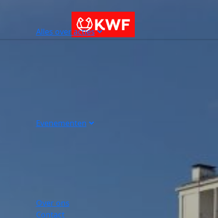
Alles over acties
Evenementen
Over ons
Contact