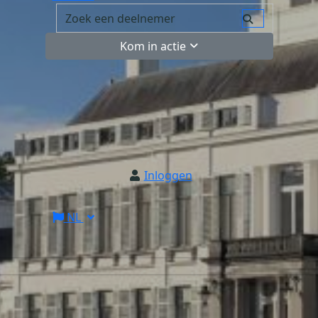
Kom in actie
Inloggen
NL