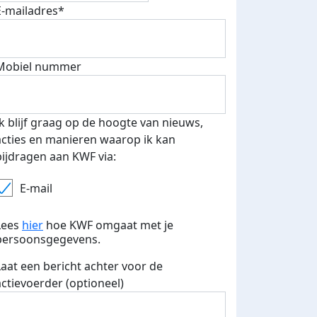
E-mailadres*
fondsenwerver
E-mails verstuurd
Mobiel nummer
Ik blijf graag op de hoogte van nieuws,
acties en manieren waarop ik kan
bijdragen aan KWF via:
E-mail
Lees
hier
hoe KWF omgaat met je
persoonsgegevens.
Laat een bericht achter voor de
actievoerder (optioneel)