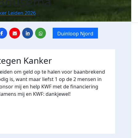
Bousema
ker Leiden 2026
Duinloop Njord
 tegen Kanker
Leiden om geld op te halen voor baanbrekend
ig is, want maar liefst 1 op de 2 mensen in
onsor mij en help KWF met de financiering
Namens mij en KWF: dankjewel!